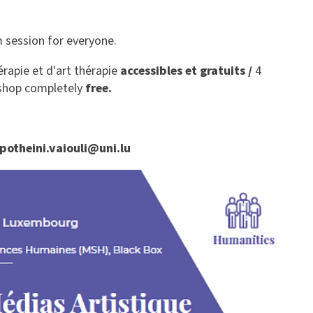
m session for everyone.
érapie et d'art thérapie
accessibles et gratuits /
4
kshop completely
free.
 potheini.vaiouli@uni.lu